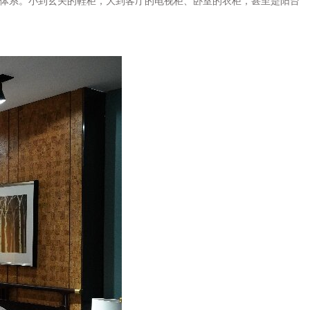
体系。小到玄关的鞋柜，大到客厅的电视柜、卧室的衣柜，甚至是阳台