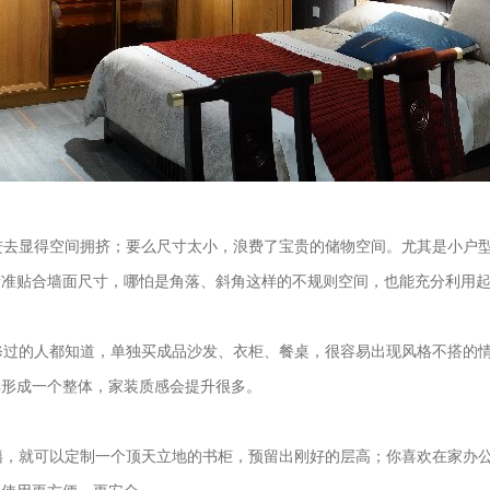
去显得空间拥挤；要么尺寸太小，浪费了宝贵的储物空间。尤其是小户型
精准贴合墙面尺寸，哪怕是角落、斜角这样的不规则空间，也能充分利用
过的人都知道，单独买成品沙发、衣柜、餐桌，很容易出现风格不搭的情
具形成一个整体，家装质感会提升很多。
，就可以定制一个顶天立地的书柜，预留出刚好的层高；你喜欢在家办公